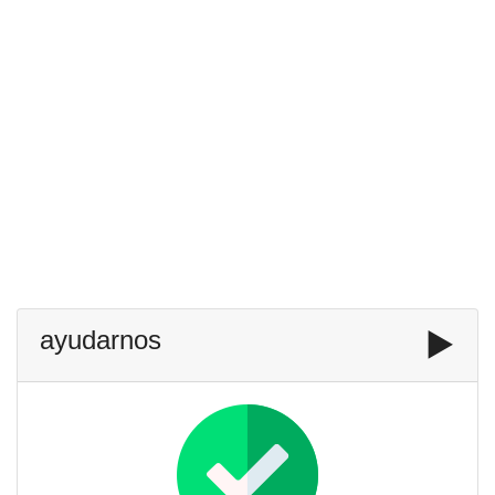
ayudarnos
▶️