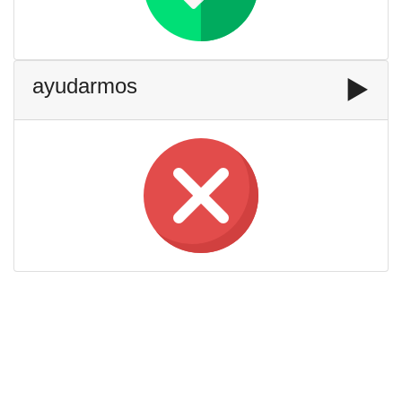
ayudarmos
▶️