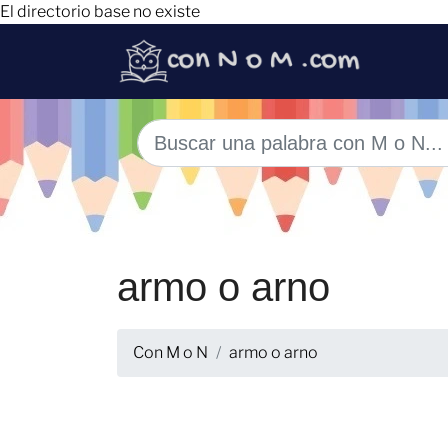
El directorio base no existe
armo o arno
Con M o N
armo o arno