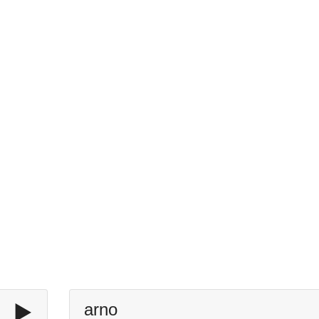
▶️
arno