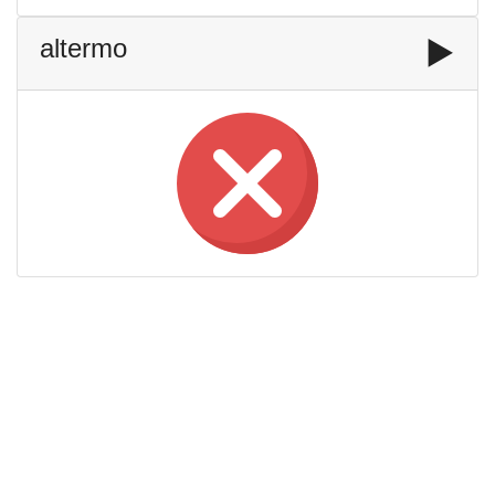
altermo
▶️