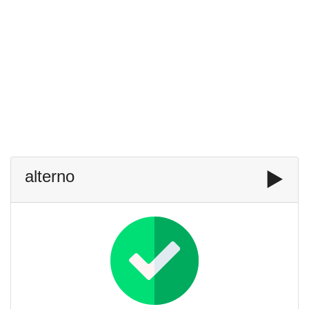
alterno
▶️