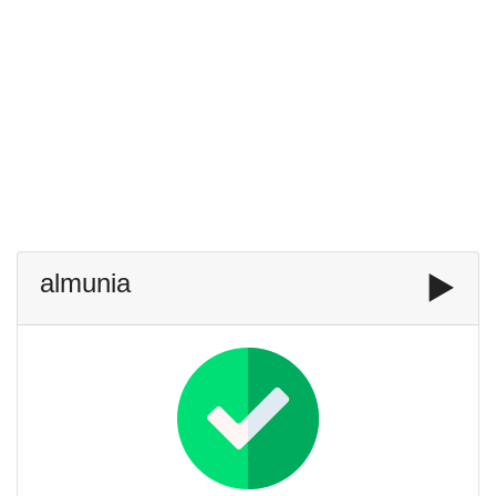
almunia
▶️