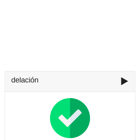
delación
▶️