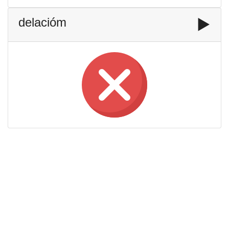
delacióm
▶️