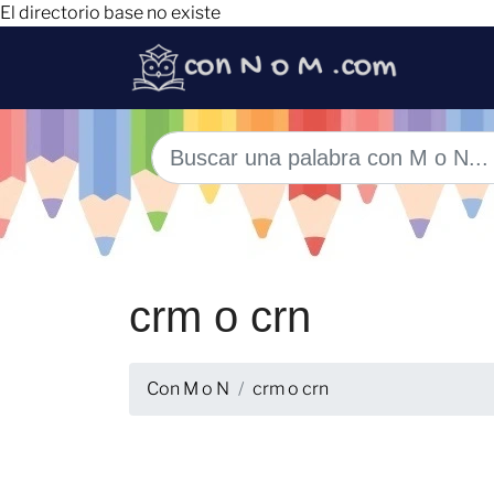
El directorio base no existe
crm o crn
Con M o N
crm o crn