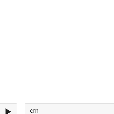
▶️
crn