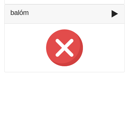
balóm
▶️