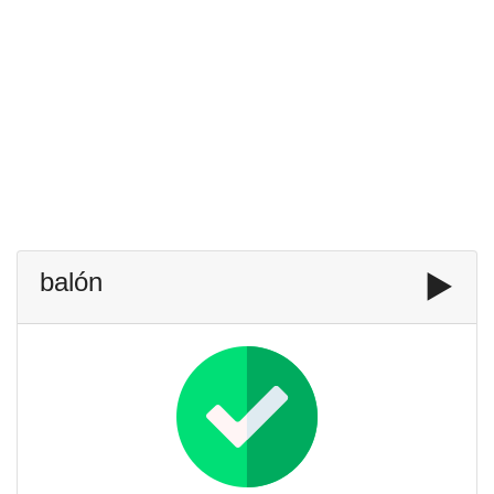
balón
▶️