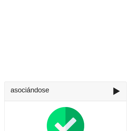
asociándose
▶️