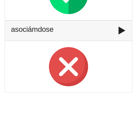
asociámdose
▶️