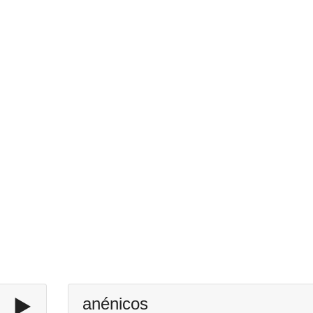
▶️
anénicos