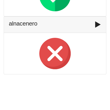
alnacenero
▶️