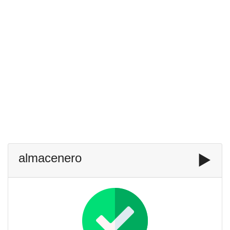
almacenero
▶️