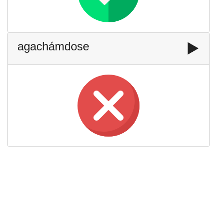
agachámdose
▶️