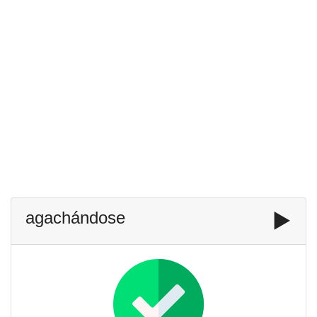
agachándose
▶️