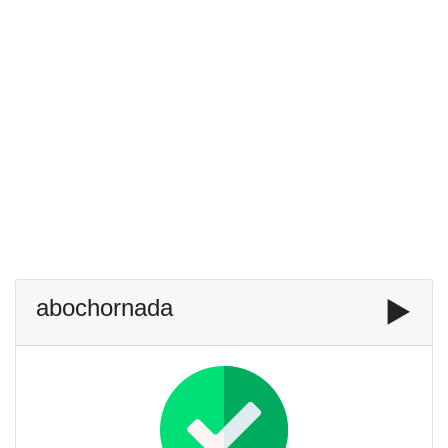
abochornada
▶️