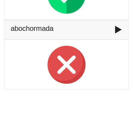
abochormada
▶️