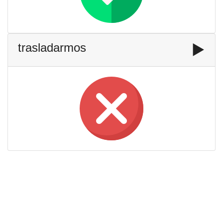
trasladarmos
▶️