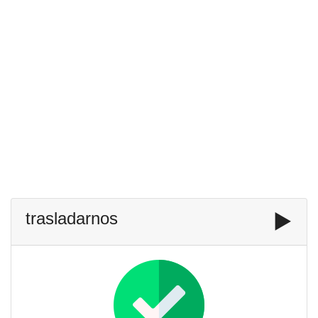
trasladarnos
▶️