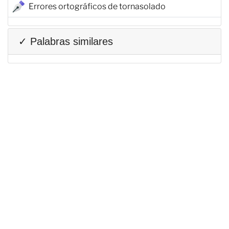
Errores ortográficos de tornasolado
✓ Palabras similares