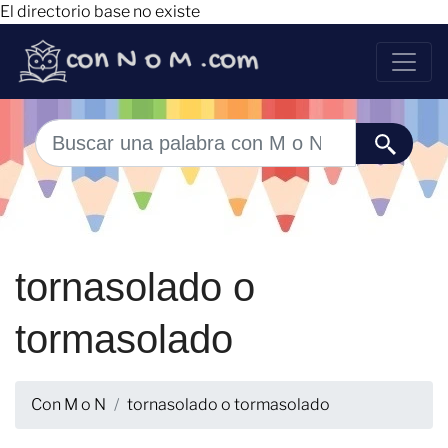
El directorio base no existe
tornasolado o
tormasolado
Con M o N
tornasolado o tormasolado