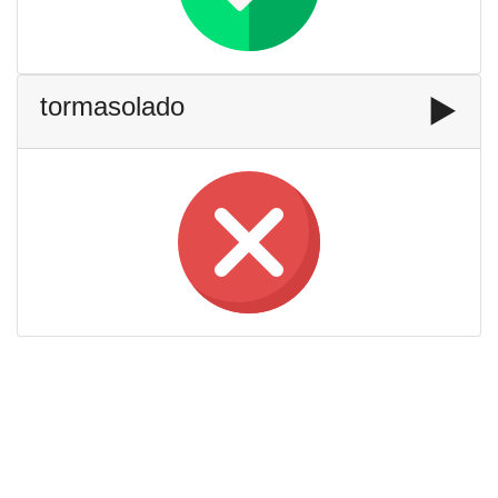
tormasolado
▶️