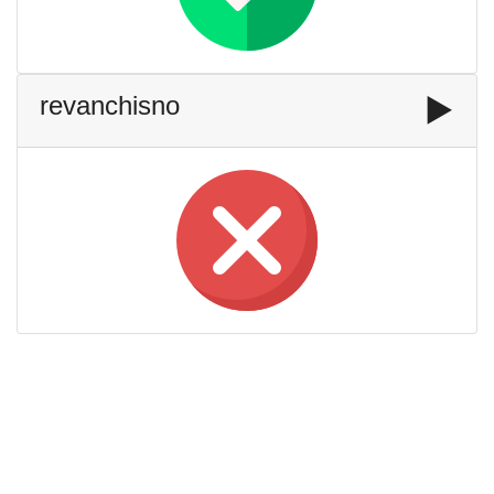
revanchisno
▶️