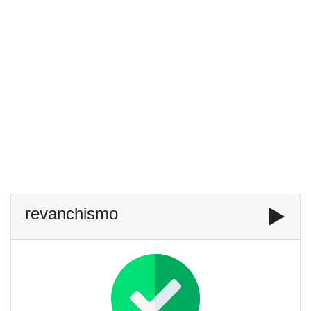
revanchismo
▶️