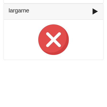
largarne
▶️