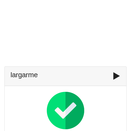
largarme
▶️