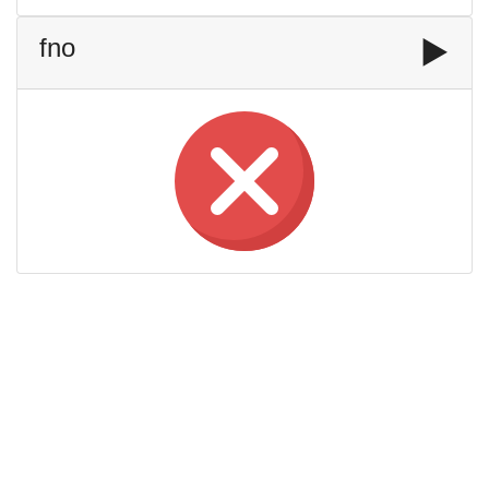
fno
▶️