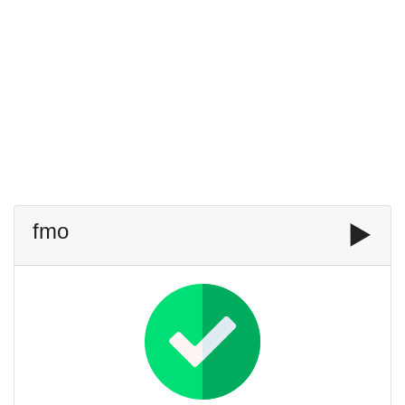
fmo
▶️