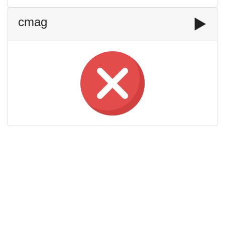
cmag
▶️