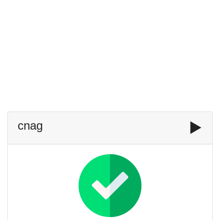
cnag
▶️