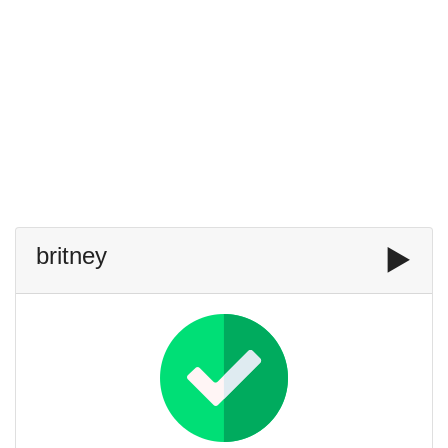
britney
▶️