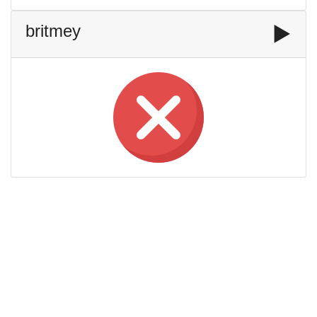
britmey
▶️