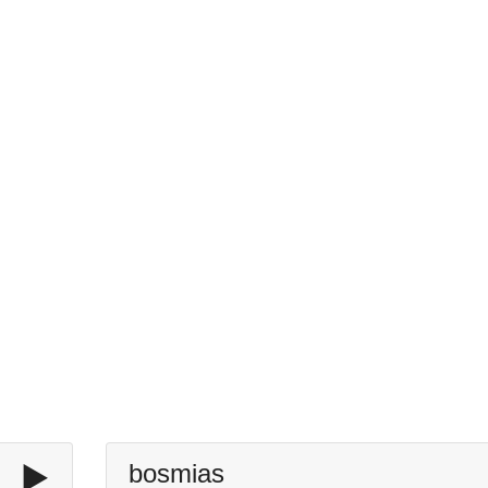
▶️
bosmias