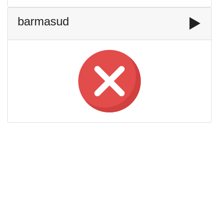
barmasud
▶️