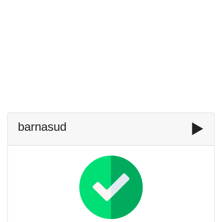
barnasud
▶️