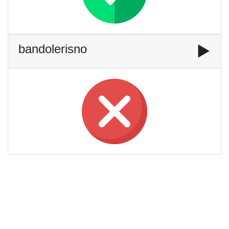
bandolerisno
▶️