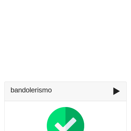
bandolerismo
▶️