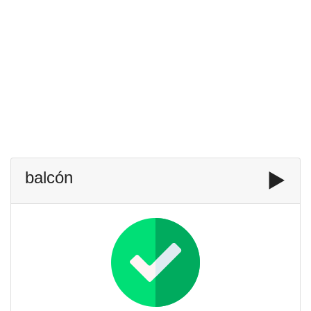
balcón
▶️