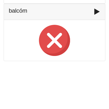
balcóm
▶️