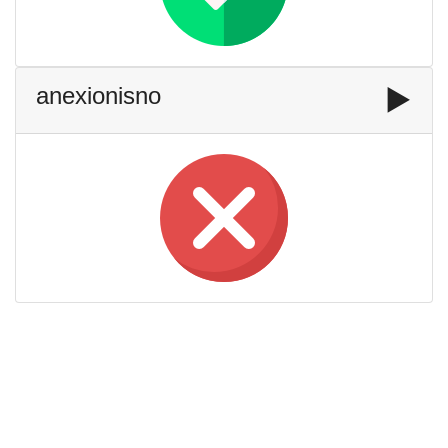
anexionisno
▶️