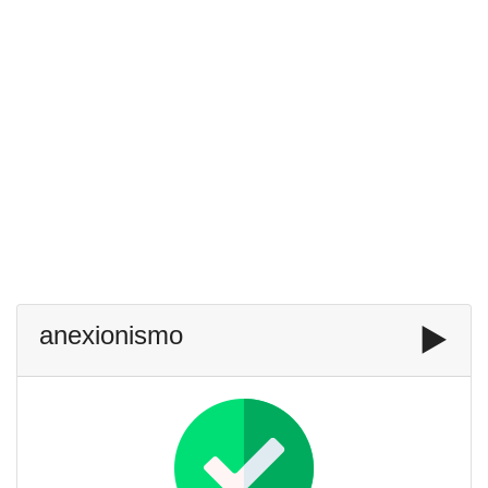
anexionismo
▶️