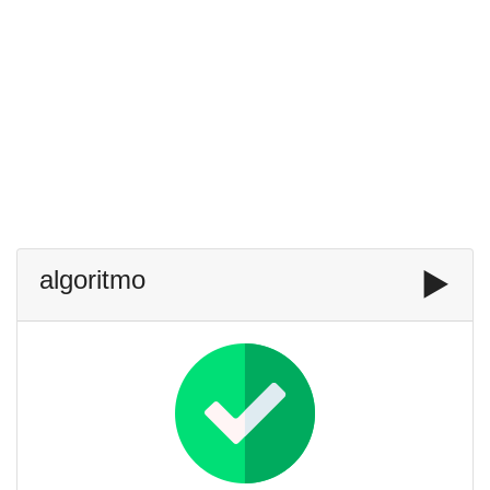
algoritmo
▶️