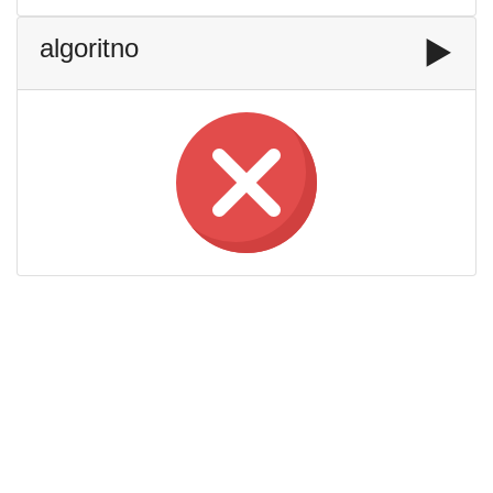
algoritno
▶️