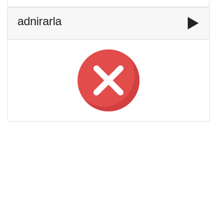
adnirarla
▶️