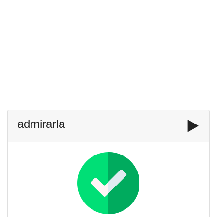
admirarla
▶️