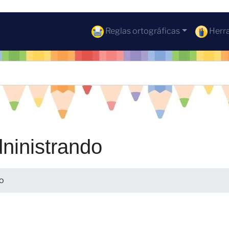
Reglas ortográficas
Herra
ninistrando
do