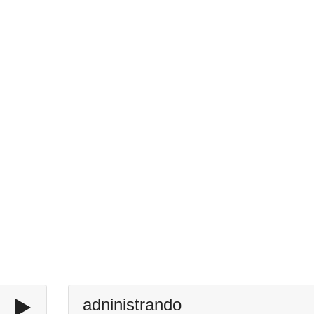
▶️
adninistrando