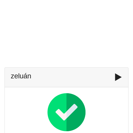
zeluán
▶️