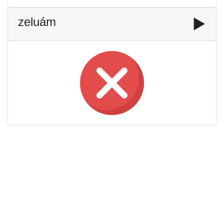
zeluám
▶️