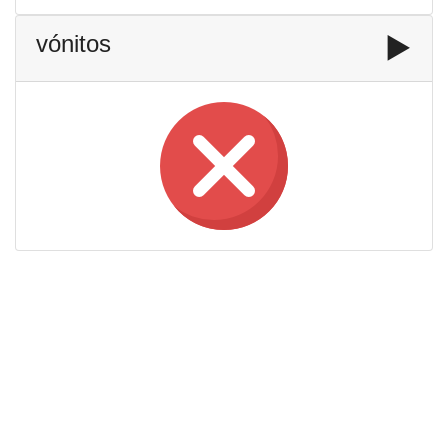
vónitos
▶️