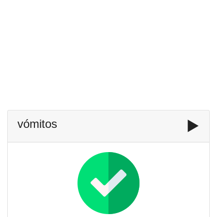
vómitos
▶️