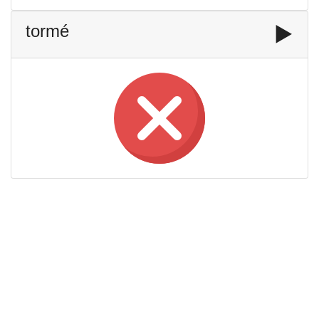
tormé
▶️