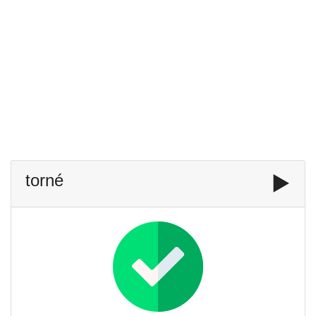
torné
▶️