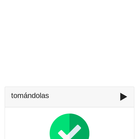
tomándolas
▶️