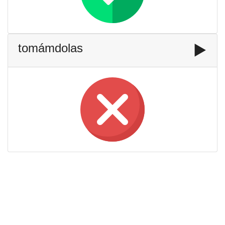
tomámdolas
▶️