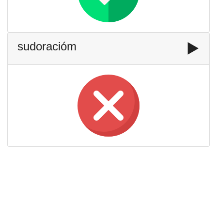
sudoracióm
▶️