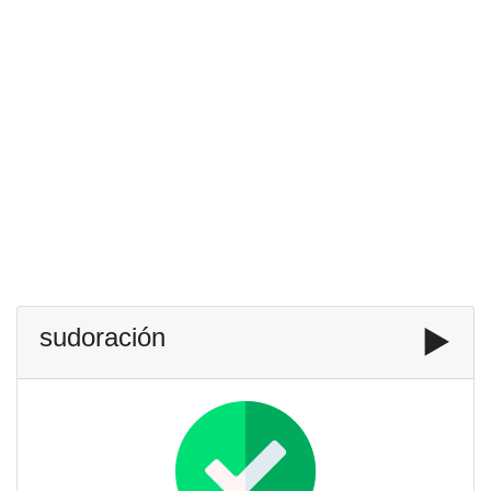
sudoración
▶️