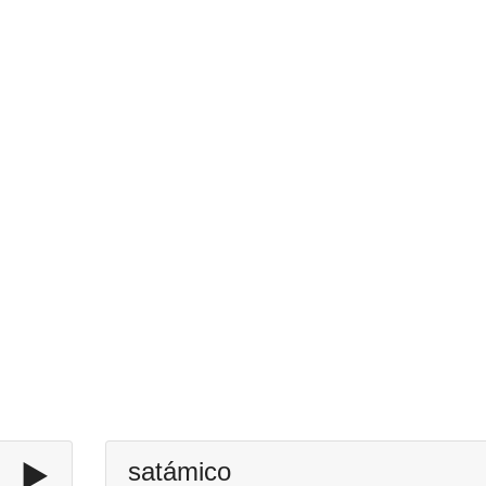
▶️
satámico