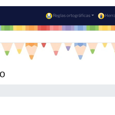
Reglas ortográficas
Herra
co