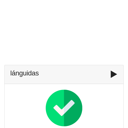
lánguidas
▶️