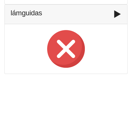
lámguidas
▶️