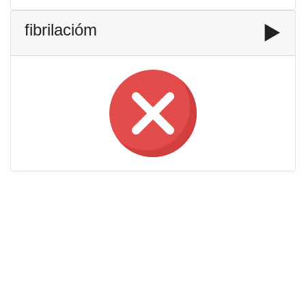
fibrilacióm
▶️