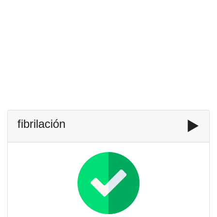
fibrilación
▶️