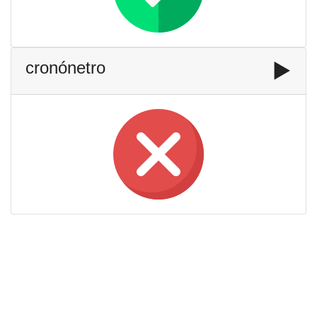
cronónetro
▶️