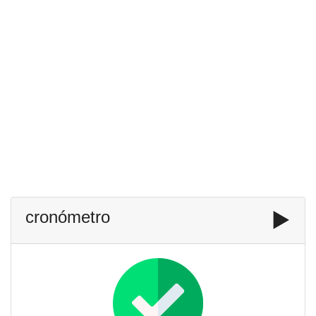
cronómetro
▶️