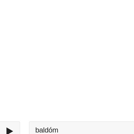
▶️
baldóm