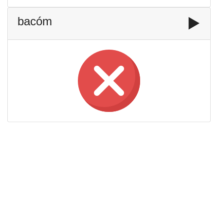
bacóm
▶️