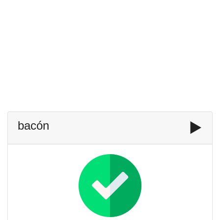
bacón
▶️