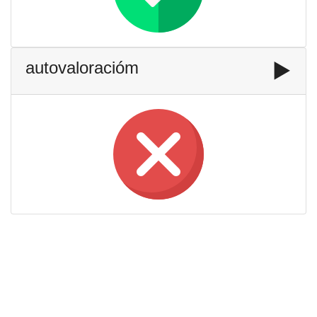
autovaloracióm
▶️