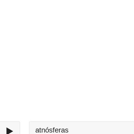
▶️
atnósferas