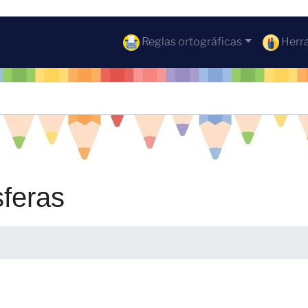
Reglas ortográficas
Herra
sferas