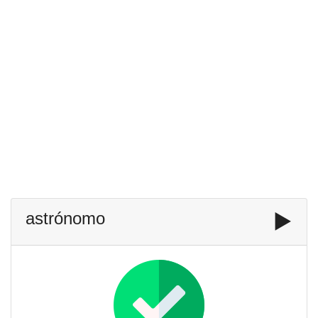
astrónomo
▶️