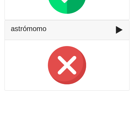
astrómomo
▶️