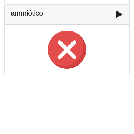
ammiótico
▶️