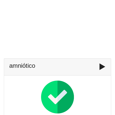
amniótico
▶️