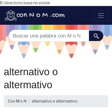
El directorio base no existe
alternativo o
altermativo
Con M o N
alternativo o altermativo