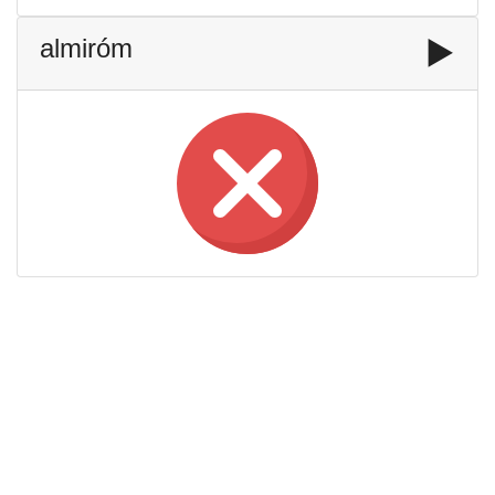
almiróm
▶️