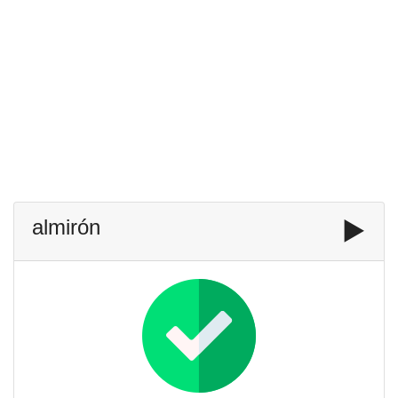
almirón
▶️