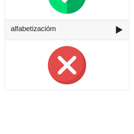
alfabetizacióm
▶️