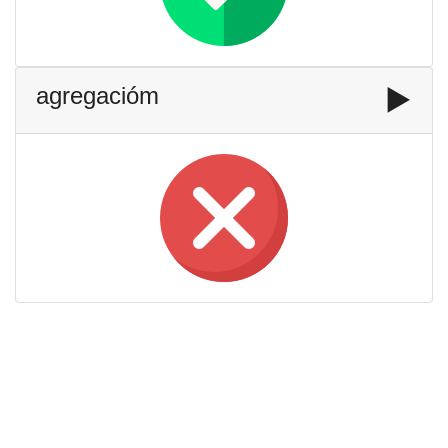
agregacióm
▶️