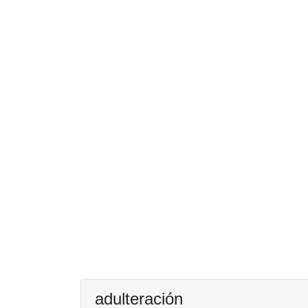
adulteración