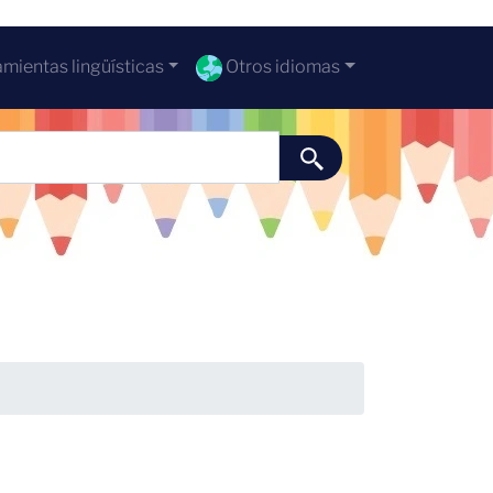
mientas lingüísticas
Otros idiomas