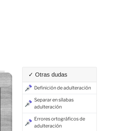
✓ Otras dudas
Definición de adulteración
Separar en sílabas
adulteración
Errores ortográficos de
adulteración