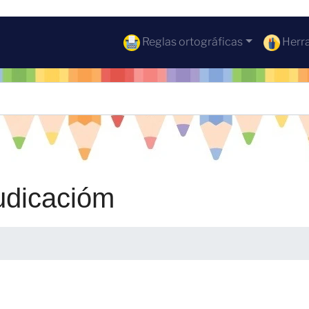
Reglas ortográficas
Herra
judicacióm