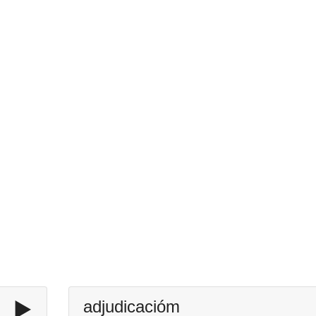
▶️
adjudicacióm