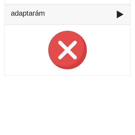
adaptarám
▶️