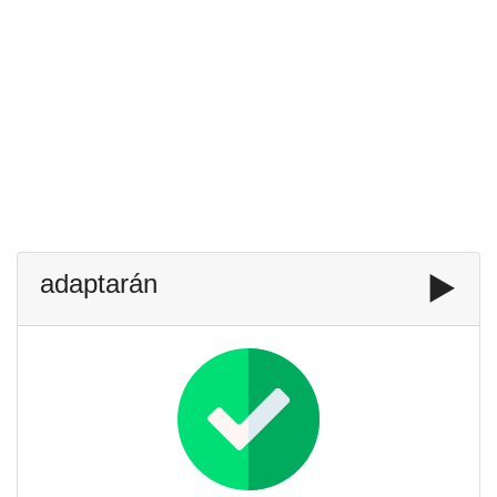
adaptarán
▶️