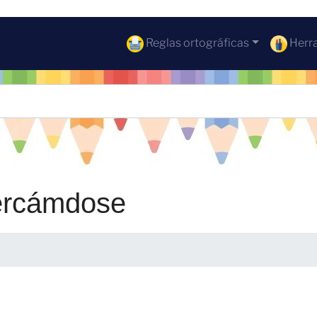
Reglas ortográficas
Herra
ercámdose