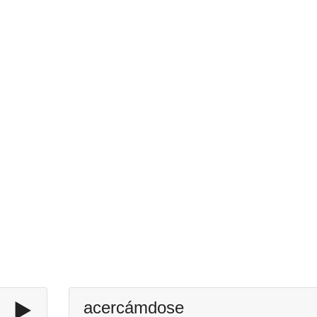
▶️
acercámdose